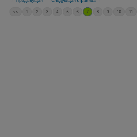
← Предыдущая
Следующая страница →
<<
1
2
3
4
5
6
7
8
9
10
11