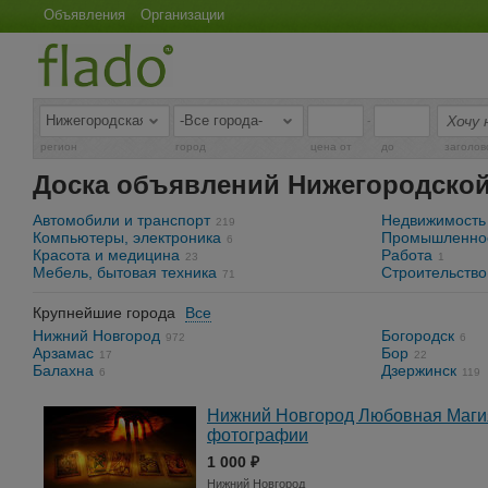
Объявления
Организации
-
регион
город
цена от
до
заголов
Доска объявлений Нижегородской
Автомобили и транспорт
Недвижимость
219
Компьютеры, электроника
Промышленнос
6
Красота и медицина
Работа
23
1
Мебель, бытовая техника
Строительство
71
Крупнейшие города
Все
Нижний Новгород
Богородск
972
6
Арзамас
Бор
17
22
Балахна
Дзержинск
6
119
Нижний Новгород Любовная Маги
фотографии
1 000 ₽
Нижний Новгород