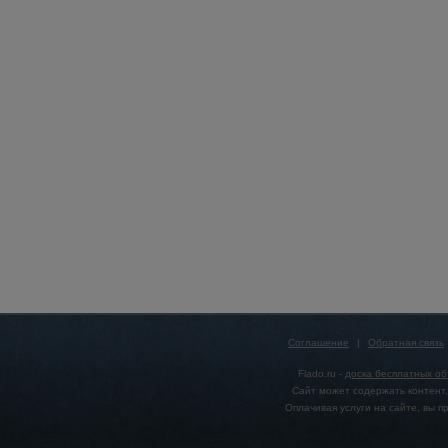
Соглашение
|
Обратная связь
Flado.ru -
доска бесплатных о
Сайт может содержать контент,
Оплачивая услуги на сайте, вы 