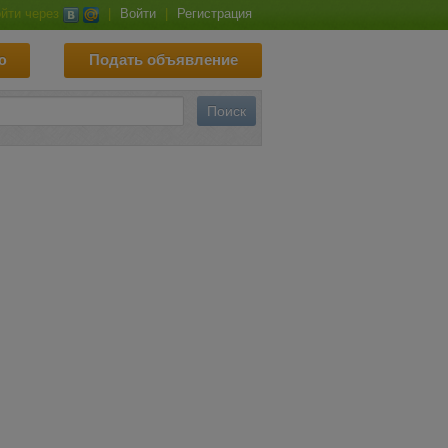
йти через
|
Войти
|
Регистрация
ю
Подать объявление