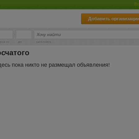
Во
Добавить организаци
-
ена от
до
заголовок
счатого
десь пока никто не размещал объявления!