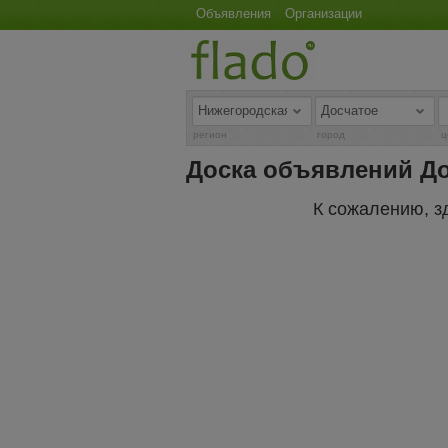
Объявления
Организации
регион
город
ц
Доска объявлений До
К сожалению, з