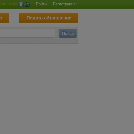
йти через
|
Войти
|
Регистрация
ю
Подать объявление