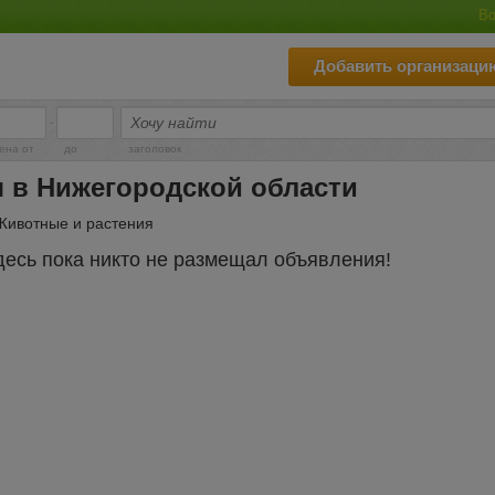
Во
Добавить организаци
-
ена от
до
заголовок
 в Нижегородской области
Животные и растения
десь пока никто не размещал объявления!