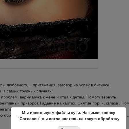
ы любовного,....притяжения, заговор на успех в бизнесе.
 .в самых трудных случаях!
проблем, верну мужа к жене и отца к детям. Помогу вернуть
ективный приворот. Гадание на картах. Снятие порчи, сглаза . По
 негативных программ и дальнейшая защита. Сделаю сексуальную
Мы используем файлы куки. Нажимая кнопку
обряды на карьерный рост, успех.. в бизнес защита от Зла..... ... ,,
"Согласен" вы соглашаетесь на такую обработку