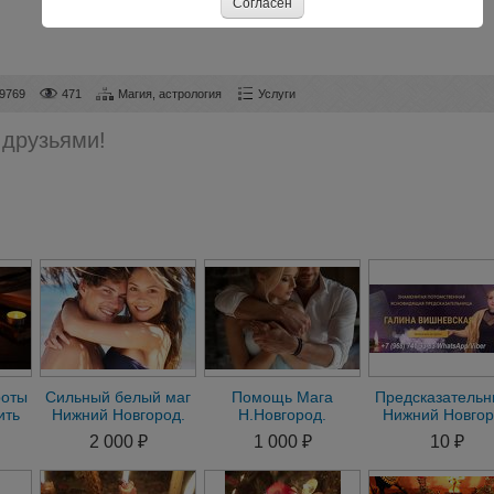
Согласен
9769
471
Магия, астрология
Услуги
 друзьями!
роты
Сильный белый маг
Помощь Мага
Предсказательн
ить
Нижний Новгород.
Н.Новгород.
Нижний Новгор
ты
Сильный приворот
Сильный Приворот в
2 000 ₽
1 000 ₽
10 ₽
Нижний Новгород
Нижнем Новгороде