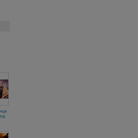
ица
од