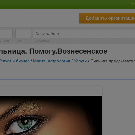
Во
Добавить организаци
-
ена от
до
заголовок
льница. Помогу.Вознесенское
Услуги и бизнес
/
Магия, астрология
/
Услуги
/ Сильная предсказате